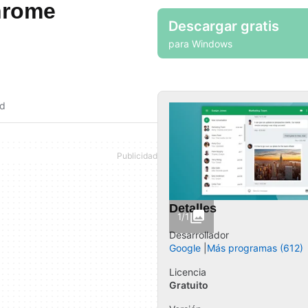
hrome
Descargar gratis
para Windows
ad
Detalles
1/1
Desarrollador
Google
Más programas (612)
Licencia
Gratuito