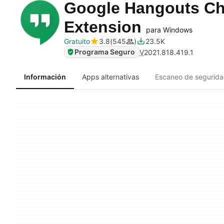
Google Hangouts C
Extension
para Windows
Gratuito
3.8
545
23.5K
Programa Seguro
V
2021.818.419.1
Información
Apps alternativas
Escaneo de segurid